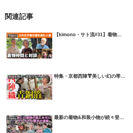
関連記事
【kimono・サト流#31】着物好
Topics
き👘が語る「年齢にとらわれず自
分らしく生きる」秘訣とは❗️❓着物
好き3組とのスペシャル対談／サ
ト読ム。特別編
特集・京都西陣👘美しい幻の帯
Topics
「青銅箔」の製作現場・史上初の
潜入レポート🎤そこには新しい挑
戦と伝統を守る匠の技が❗️【着
物・産地巡り・サト流#59】
最新の着物&和装小物が続々登場
Topics
👘着物の一大イベント『きものサ
ローネ2023』リポート❗️150以上