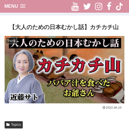
Youtube
Twitter
Instag
Fac
t
MENU
【大人のための日本むかし話】カチカチ山
Topics
2022.06.10
Topics