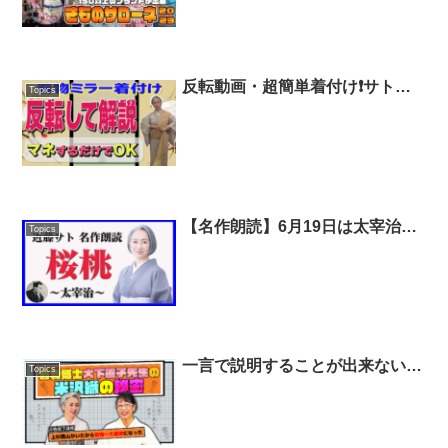
の着物のブランドが集結❗️【着
物・サト流#91】
反転動画・超簡単着付け❗️サトち
Topics
ゃんのマネするだけで誰でも着れ
る😊【着物・着付け・サト流
#42】
【名作朗読】6月19日は太宰治を
Topics
偲ぶ「桜桃忌」｜太宰治「桜桃｣
｜朗読/教養/読み聞かせ/睡眠導入
｜アナウンサー：近藤サト
一言で説明することが出来ない
Topics
「米沢織」👘それはなぜか❗❓今も
進化し続ける「米沢織」に迫る❗
着物雑学講座【着物・講座・サト
流#79】