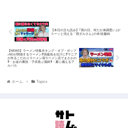
【本日の立ち読み】｢雨の日、何だか体調悪い｣が
スーッと消える「雨ダルさん｣の本/佐藤純
【NEWS】ラーメン特集🍜キング・オブ・ポップ
♪MJが関係するラーメン❓高級魚を出汁に❓マニア
が作るこだわりラーメン🤤ラーメン店でまさかの
❓・お金の裏技・子供喜ぶ蒲鉾❓・夏に備えるア
ルパカ
ホーム
Topics