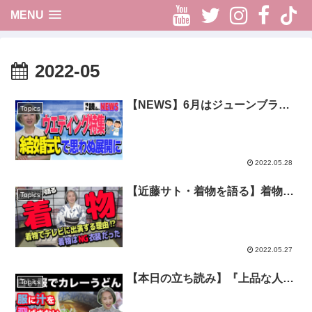
Youtube
Twitter
Instag
Fac
t
MENU
2022-05
【NEWS】6月はジューンブライ
Topics
ド❤大迫力！爆破💣結婚式など変
わった❔素敵な❔ウェディング特
集💖あの高級魚の無人販売・簡単
ケーキレシピ・強烈な犬のムキ顔
2022.05.28
【近藤サト・着物を語る】着物で
Topics
TVに出る理由とは？その他、秘
蔵コレクションを大公開！
2022.05.27
【本日の立ち読み】『上品な人に
Topics
見える食事のマナー/宝島社』