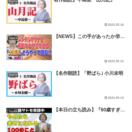
Topics
2022.05.16
【NEWS】この手があったか😵サ
Topics
ウナ好き必見のレンタル▼お弁当
初心者に勇気を与えるインスタ
2022.05.14
【名作朗読】「野ばら｣ 小川未明
Topics
2022.05.13
【本日の立ち読み】『60歳すぎた
Topics
ら やめて幸せになれる100のこと
』