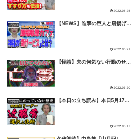
2022.05.25
【NEWS】進撃の巨人と唐揚げの
Topics
関係とは？？締め切りに追われる
人たちが集う原稿執筆カフェ❗️カ
ワウソの出迎え方が熱烈すぎる😂
2022.05.21
【怪談】夫の何気ない行動のせい
Topics
で…恐怖体験『庭に現れる亡霊』
2022.05.20
【本日の立ち読み】本日5月17
Topics
日、新撰組隊長 近藤勇の命日に
送る『泣ける日本史』
2022.05.17
名作朗読】中島敦「山月記｣