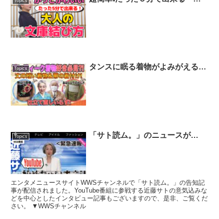
Topics
人の文庫結び」👘半幅帯でサトち
ゃん世代でも似合う、かっこかわ
いい文庫結びを紹介❗️【着物・ハ
ウツー・#83】
タンスに眠る着物がよみがえる✨
Topics
丈が短くても大丈夫❗️裏技満載の
アンティーク着付け👘アンティー
ク愛好家の定番「帯の結び方」と
は❗️❓【着物・サト流#92】
「サト読ム。」のニュースが
Topics
WWSチャンネルに掲載されまし
た。
エンタメニュースサイトWWSチャンネルで「サト読ム。」の告知記
事が配信されました。YouTube番組に参戦する近藤サトの意気込みな
どを中心としたインタビュー記事もございますので、是非、ご覧くだ
さい。 ▼WWSチャンネル