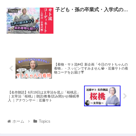
子ども・孫の卒業式・入学式の着
Topics
物ってナニを着ればいいの❓紬で
も大丈夫❗サト流コーディネート
大公開👘【着物・コーディネー
ト・サト流#52】
【着物・サト流#4】新企画「今日のサトちゃんの
着物」・スッピンですみません😭・近藤サトの着
物コーデをお届け👘
【名作朗読】6月19日は太宰治を偲ぶ「桜桃忌」
｜太宰治「桜桃｣｜朗読/教養/読み聞かせ/睡眠導
入 ｜アナウンサー：近藤サト
ホーム
Topics