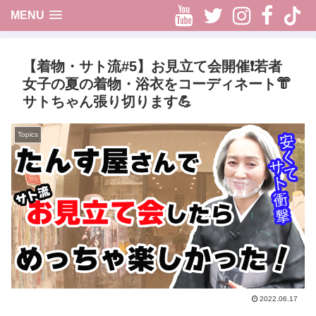
Youtube
Twitter
Instag
Fac
t
MENU
【着物・サト流#5】お見立て会開催❗️若者
女子の夏の着物・浴衣をコーディネート👘
サトちゃん張り切ります💪
Topics
2022.06.17