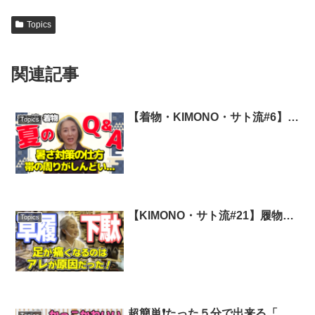
Topics
関連記事
【着物・KIMONO・サト流#6】着
Topics
物の夏に関するQ&A 👘皆様から
の質問に近藤サトがお答えします
❗️
【KIMONO・サト流#21】履物を
Topics
学ぶ❗️＠浅草・辻屋本店／足が痛
くなるのは●●が合っていないだ
け❗️履物の世界はとても深い…サ
トと一緒に学びませんか❗️❓
超簡単❗たった５分で出来る「大