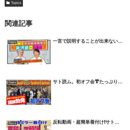
Topics
関連記事
一言で説明することが出来ない
Topics
「米沢織」👘それはなぜか❗❓今も
進化し続ける「米沢織」に迫る❗
着物雑学講座【着物・講座・サト
流#79】
サト読ム。初オフ会👘たっぷり着
Topics
物コーデお役立ちトーク❗️色使い
のチョイ技👍体を細く見せる簡単
テクも紹介！着物でBBQにいけ
るか？意外な論争に😵【着物・サ
ト流#102】
反転動画・超簡単着付け❗️サトち
Topics
ゃんのマネするだけで誰でも着れ