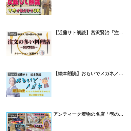
る😊【着物・着付け・サト流
#42】
【近藤サト朗読】宮沢賢治「注文
Topics
の多い料理店」を配信しました
【絵本朗読】おもいでメガネ／
Topics
文・ないとうともあき 絵・やま
ぐちかん｜朗読・近藤サト
アンティーク着物の名店「壱の
Topics
蔵」で夏の着物を総チェック❗️レ
トロ感満載な単衣や帯が続々登場