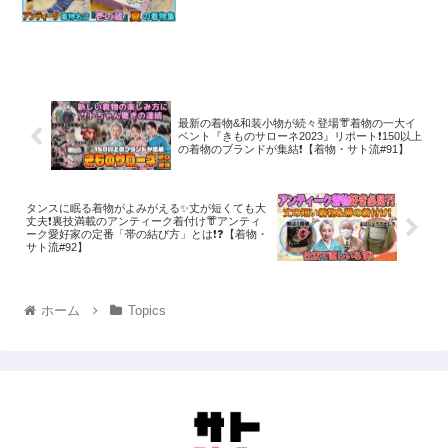
👘あなたの着物コーデにもお役立
ち🤗【着物・サト流#110】
antique kimono
最新の着物&和装小物が続々登場👘着物の一大イ
ベント『きものサローネ2023』リポート❗️150以上
の着物のブランドが集結❗️【着物・サト流#91】
タンスに眠る着物がよみがえる✨丈が短くても大
丈夫❗️裏技満載のアンティーク着付け👘アンティ
ーク愛好家の定番「帯の結び方」とは❗️❓【着物・
サト流#92】
ホーム
Topics