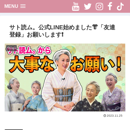
Youtube
Twitter
Instag
Fac
t
MENU
サト読ム。公式LINE始めました👘「友達
登録」お願いします❗️
Topics
2023.11.25