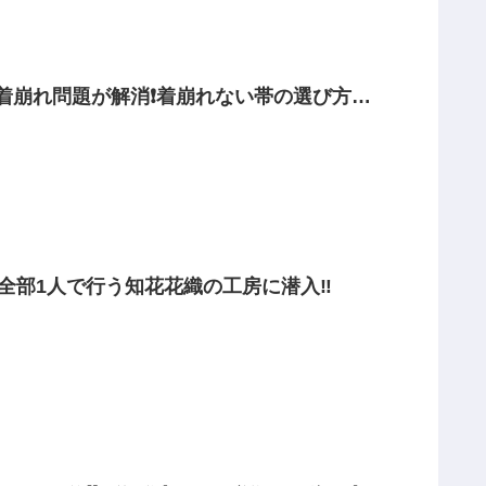
着崩れ問題が解消❗️着崩れない帯の選び方も
全部1人で行う知花花織の工房に潜入‼️