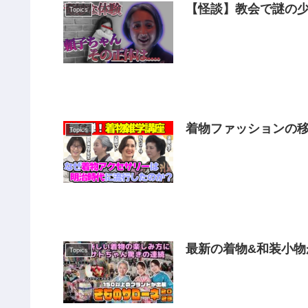
【怪談】教会で謎の
Topics
着物ファッションの移
Topics
ンのトレンド・当たり
最新の着物&和装小物
Topics
結❗️【着物・サト流#9