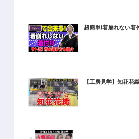
超簡単❗️着崩れない
Topics
紹介❗️【着物・ハウツ
【工房見学】知花花織
Topics