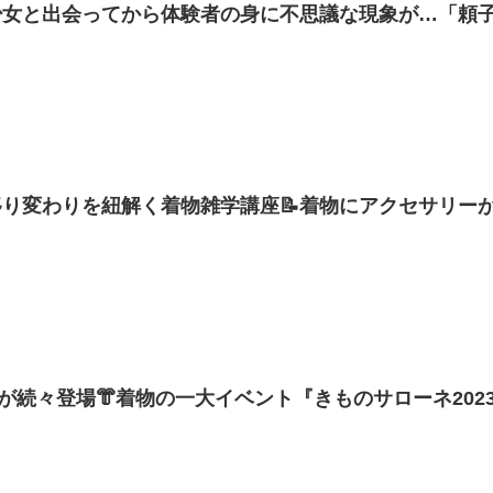
少女と出会ってから体験者の身に不思議な現象が…「頼
り変わりを紐解く着物雑学講座📝着物にアクセサリー
前を時代毎に検証【着物・講座・サト流#66】
が続々登場👘着物の一大イベント『きものサローネ2023
1】