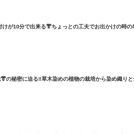
着付けが10分で出来る👘ちょっとの工夫でお出かけの時の
ー・#83】
👘の秘密に迫る‼️草木染めの植物の栽培から染め織りと