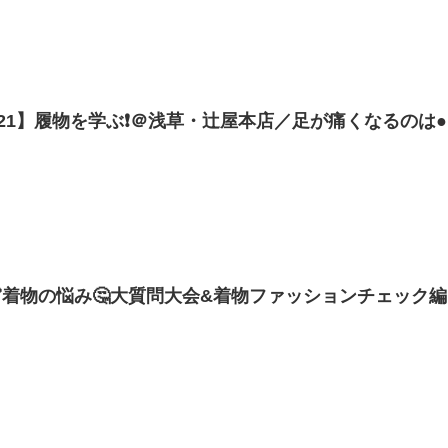
#21】履物を学ぶ❗️＠浅草・辻屋本店／足が痛くなるのは
ませんか❗️❓
着物の悩み🤔大質問大会&着物ファッションチェック編
ーデにサトちゃん感動！【着物・サト流#103】