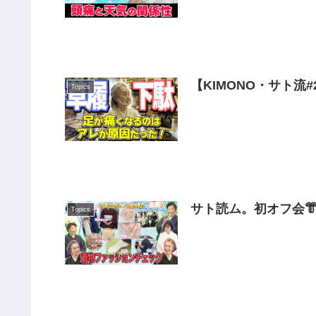
【KIMONO・サト流
Topics
深い…サトと一緒に学び
サト読ム。初オフ会
Topics
って❓着物のプロのコ