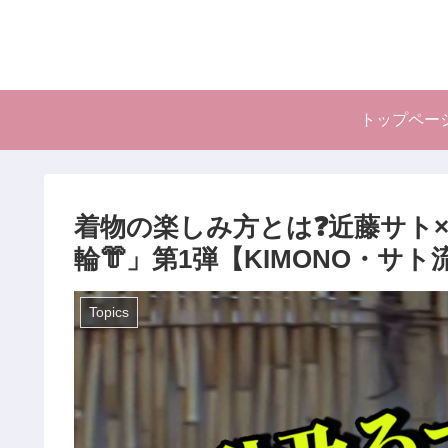
トップペー
着物の楽しみ方とは❓近藤サト
輪👘」第1弾【KIMONO・サト流
Topics