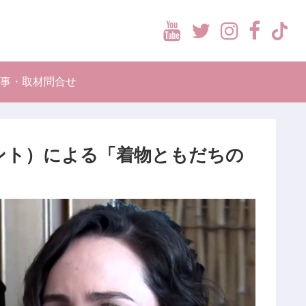
Youtube
Twitter
Instag
Face
ti
事・取材問合せ
ント）による「着物ともだちの