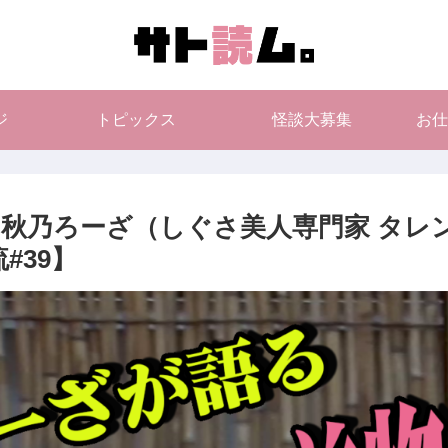
ジ
トピックス
怪談大募集
お仕
×秋乃ろーざ（しぐさ美人専門家 タレ
#39】