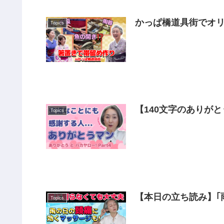
かっぱ橋道具街でオリ
Topics
材料でステキ帯留めを作
【140文字のありがと
Topics
【本日の立ち読み】｢
Topics