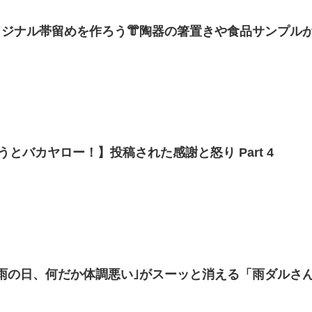
ジナル帯留めを作ろう👘陶器の箸置きや食品サンプルが
るのか❗️❓【着物・サト流#89】
うとバカヤロー！】投稿された感謝と怒り Part 4
雨の日、何だか体調悪い｣がスーッと消える「雨ダルさん